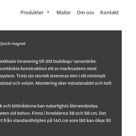
Produkter
Mallar
Om oss
Kontakt
Quick magnet
exklusiv inramning till ditt budskap/ varumärke.
nomtänkta konstruktion ett av marknadens mest
ystem. Trots sin storlek levereras den i ett minimalt
ostnad och volym. Montering sker minutsnabbt och helt
ck och bildvåderna kan naturligtvis återanvändas.
liteten vid behov. Finns i bredderna 38 och 58 cm. Det
t från standardhöjden på 140 cm som lätt kan ökas till
.