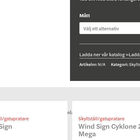
Mått
Ladda ner vår katalog »
Ladda
Artikelnr:
N/A
Kategori:
Skylt
in
/home/signnordic/public_html/wp-content/plugins/bb-theme-
ll/gatupratare
Skyltställ/gatupratare
Sign
Wind Sign Cyklone 
Mega