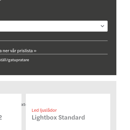
 ner vår prislista »
ställ/gatupratare
builder/extensions/woocommerce/classes/class-fl-
Led ljuslådor
2
Lightbox Standard