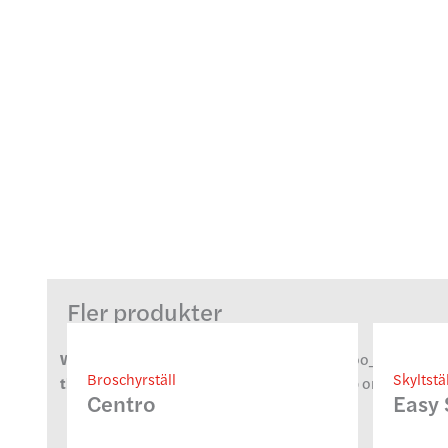
Fler produkter
Warning
: Undefined property: stdClass::$woo_ordering 
Broschyrställ
Skyltstä
theme-builder-woocommerce-archive.php
on line
84
Centro
Easy 