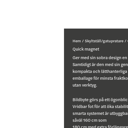
Hem
/
Skyltställ/gatupratare
/ 
Quick magnet
Ger med sin sobra design en 
Samtidigt är den med sin ge
kompakta och lätthanterliga s
emballage för minsta fraktk
utan verktyg.
Bildbyte görs på ett ögonbli
Vridbar fot för att öka stabi
smarta systemet är utbyggbar
såväl 160 cm som
180 cm med extra förlängare