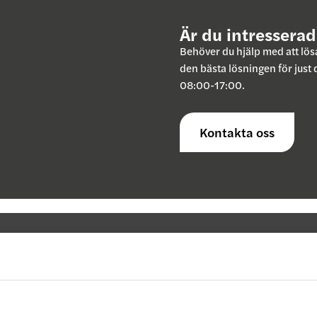
Är du intressera
Behöver du hjälp med att lösa
den bästa lösningen för just
08:00-17:00.
Kontakta oss
Om Sign Nordic
Öp
Sign Nordic AB i Motala är idag kanske Sveriges mest
Vår
erfarna leverantör av klassiska gatupratare, snäppramar
och stortavlor.