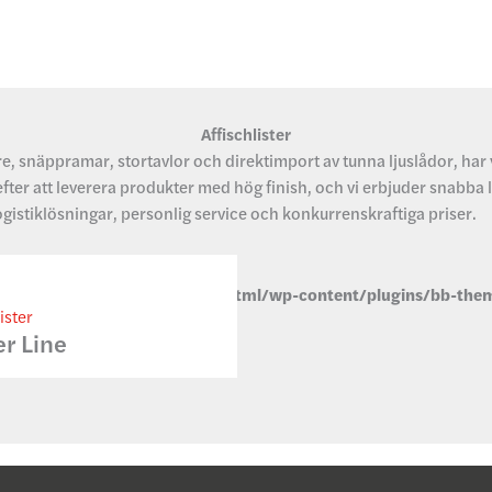
Affischlister
, snäppramar, stortavlor och direktimport av tunna ljuslådor, har vi
efter att leverera produkter med hög finish, och vi erbjuder snabba l
ogistiklösningar, personlig service och konkurrenskraftiga priser.
 in
/home/signnordic/public_html/wp-content/plugins/bb-them
ister
4
er Line