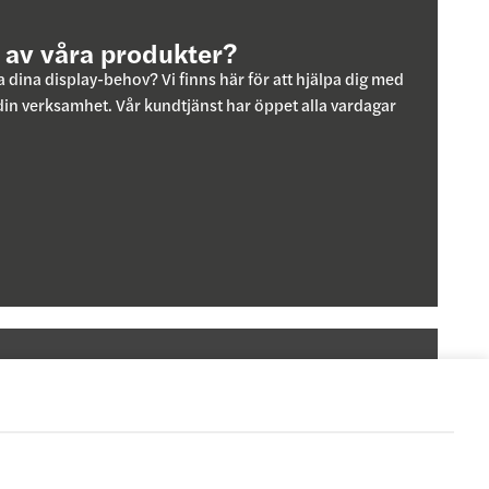
d av våra produkter?
 dina display-behov? Vi finns här för att hjälpa dig med
 din verksamhet. Vår kundtjänst har öppet alla vardagar
pettider
 kundtjänst har öppet alla vardagar 08:00-17:00