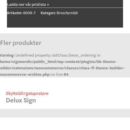
Ladda ner vår prislista »
Artikelnr:
6009-7
Kategori:
Broschyrställ
Fler produkter
Warning
: Undefined property: stdClass::$woo_ordering in
home/signnordic/public_html/wp-content/plugins/bb-theme-
uilder/extensions/woocommerce/classes/class-fl-theme-builder-
woocommerce-archive.php
on line
84
Skyltställ/gatupratare
Delux Sign