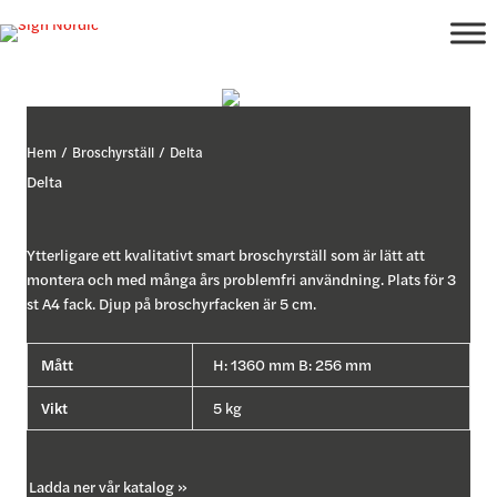
Hoppa
till
innehåll
Hem
/
Broschyrställ
/ Delta
Delta
Ytterligare ett kvalitativt smart broschyrställ som är lätt att
montera och med många års problemfri användning. Plats för 3
st A4 fack. Djup på broschyrfacken är 5 cm.
Mått
H: 1360 mm B: 256 mm
Vikt
5 kg
Ladda ner vår katalog »